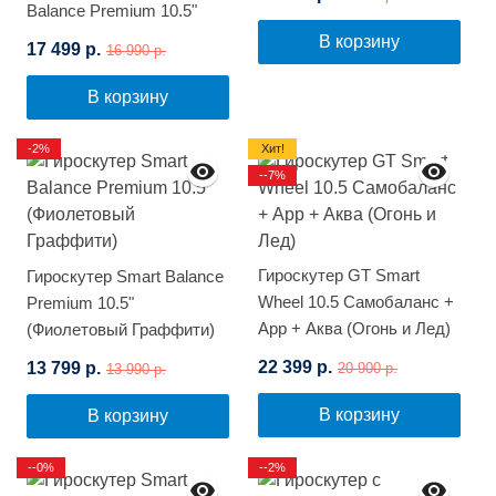
Balance Premium 10.5"
(Синий космос)
В корзину
17 499 р.
16 990 р.
В корзину
-2%
Хит!
--7%
Гироскутер GT Smart
Гироскутер Smart Balance
Wheel 10.5 Самобаланс +
Premium 10.5"
App + Аква (Огонь и Лед)
(Фиолетовый Граффити)
22 399 р.
13 799 р.
20 900 р.
13 990 р.
В корзину
В корзину
--0%
--2%