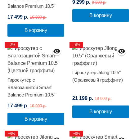
9 299 р.
8 500 р.
Balance Premium 10.5"
(Космос)
В корзину
17 499 р.
16 990 р.
В корзину
--2%
--6%
Гироскутер Jilong 10.5"
Гироскутер с
(Оранжевый граффити)
Влагозащитой Smart
Balance Premium 10.5"
21 199 р.
19 900 р.
(Цветной граффити)
17 499 р.
16 990 р.
В корзину
В корзину
--6%
--0%