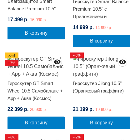
Влагозащитой Smart
Гироскутер Smart Balance
Balance Premium 10.5"
Premium 10.5" с
(Синий космос)
Приложением и
17 499 р.
16 990 р.
Самобалансировкой
14 999 р.
14 990 р.
(Черный карбон)
В корзину
В корзину
Хит!
--6%
--7%
Гироскутер GT Smart
Гироскутер Jilong 10.5"
Wheel 10.5 Самобаланс +
(Оранжевый граффити)
App + Аква (Космос)
22 399 р.
21 199 р.
20 900 р.
19 900 р.
В корзину
В корзину
--6%
--2%