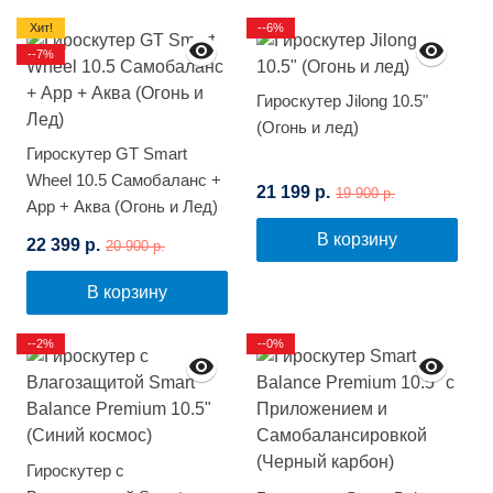
Хит!
--6%
--7%
Гироскутер Jilong 10.5"
(Огонь и лед)
Гироскутер GT Smart
Wheel 10.5 Самобаланс +
21 199 р.
19 900 р.
App + Аква (Огонь и Лед)
В корзину
22 399 р.
20 900 р.
В корзину
--2%
--0%
Гироскутер с